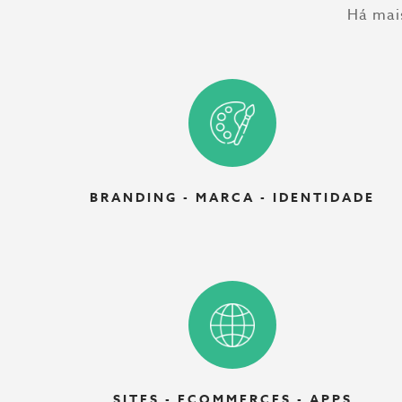
Há mai
M
a
r
BRANDING - MARCA - IDENTIDADE
k
e
t
SITES - ECOMMERCES - APPS