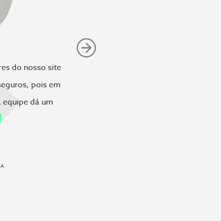
es do nosso site
 seguros, pois em
a equipe dá um
O
IA