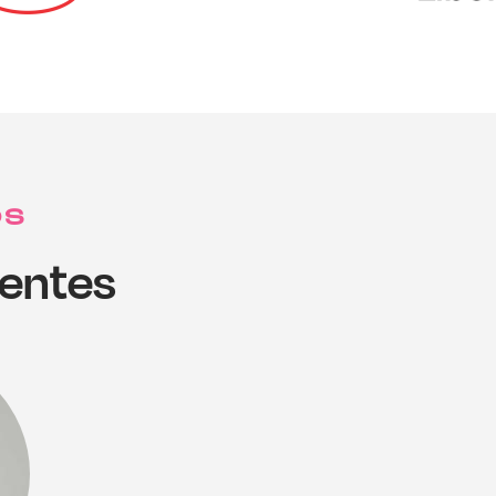
OS
ientes